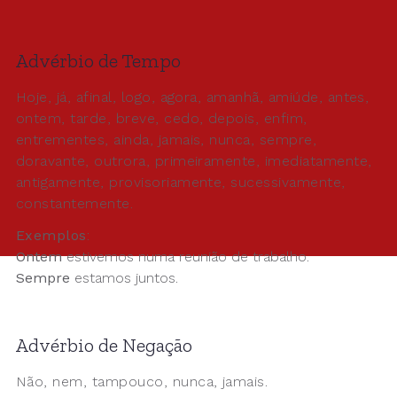
Advérbio de Tempo
Hoje, já, afinal, logo, agora, amanhã, amiúde, antes,
ontem, tarde, breve, cedo, depois, enfim,
entrementes, ainda, jamais, nunca, sempre,
doravante, outrora, primeiramente, imediatamente,
antigamente, provisoriamente, sucessivamente,
constantemente.
Exemplos
:
Ontem
estivemos numa reunião de trabalho.
Sempre
estamos juntos.
Advérbio de Negação
Não, nem, tampouco, nunca, jamais.