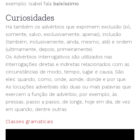
exemplo: Isabel fala
baixíssimo
.
Curiosidades
Há também os advérbios que exprimem exclusão (só,
somente, salvo, exclusivamente, apenas), inclusão
(também, inclusivamente, ainda, mesmo, até) e ordem
(ultimamente, depois, primeiramente).
Os Advérbios Interrogativos são utilizados nas
interrogações diretas e indiretas relacionados com as
circunstâncias de modo, tempo, lugar e causa. São
eles: quando, como, onde, aonde, donde e por que.
As locuções adverbiais são duas ou mais palavras que
exercem a função de advérbio, por exemplo, às
pressas, passo a passo, de longe, hoje em dia, de vez
em quando, dentre outras.
Classes gramaticais