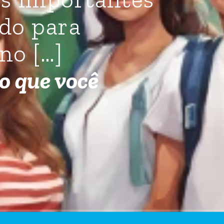
ado para
no […]
o que você