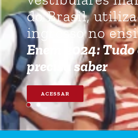
do Brasil, utiliz
ingresso no ensi
Enem 2024: Tudo 
precisa saber
ACESSAR