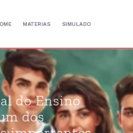
OME
MATERIAS
SIMULADO
al do Ensino
 um dos
is importantes