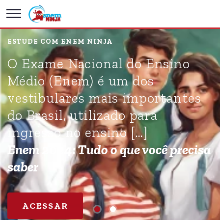
ESTUDE COM ENEM NINJA
O Exame Nacional do Ensino
Médio (Enem) é um dos
vestibulares mais importantes
do Brasil, utilizado para
ingresso no ensino […]
Enem 2024: Tudo o que você precisa
saber
ACESSAR