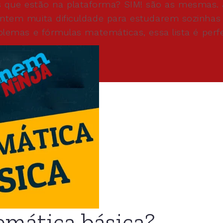
que estão na plataforma? SIM! são as mesmas. J
 sentem muita dificuldade para estudarem sozinha
roblemas e fórmulas matemáticas, essa lista é perf
emática básica?