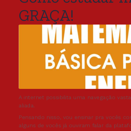
GRAÇA!
A internet possibilita uma navegação vast
aliada.
Pensando nisso, vou ensinar pra vocês c
alguns de vocês já ouviram falar da plata