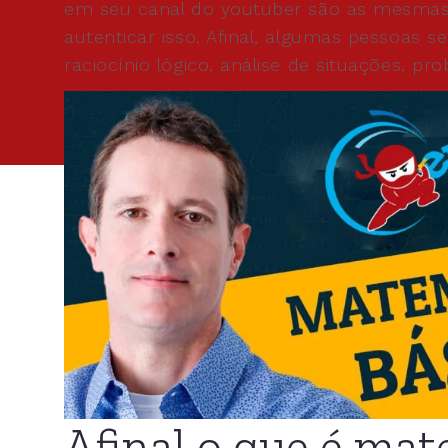
em seu canal do youtuber são as mesmas 
autenticar isso. Afinal, algumas pessoas
raciocínio lógico, análise de situações, p
Afinal o que é mat