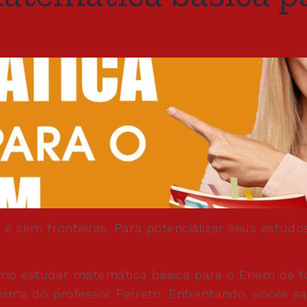
a e sem fronteiras. Para potencializar seus est
omo estudar matemática básica para o Enem de f
forma do professor Ferreto. Enfrentando, vocês sa