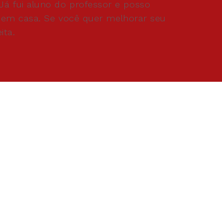
á fui aluno do professor e posso
s em casa. Se você quer melhorar seu
eita.