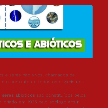
os e seres não vivos, chamados de
a, é o conjunto de todos os organismos
s
seres abióticos
são constituídos pelos
oi criado em 1935 pelo ecólogo Artur