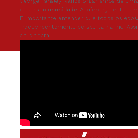
George Tansley. Vários organismos de 
de uma
comunidade
. A diferença entre 
É importante entender que todos os ecossis
independentemente do seu tamanho. Assim
do planeta.