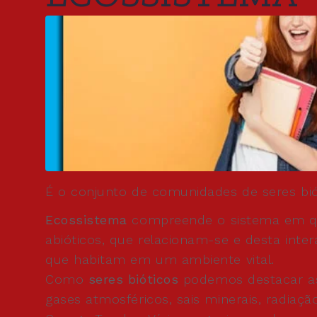
É o conjunto de comunidades de seres bió
Ecossistema
compreende o sistema em que
abióticos, que relacionam-se e desta inte
que habitam em um ambiente vital.
Como
seres bióticos
podemos destacar as 
gases atmosféricos, sais minerais, radiaçã