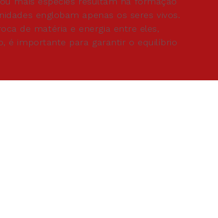
 ou mais espécies resultam na formação
idades englobam apenas os seres vivos.
oca de matéria e energia entre eles,
 importante para garantir o equilíbrio