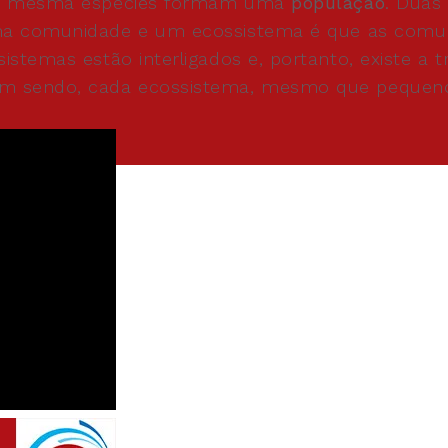
uma mesma espécies formam uma
população
. Duas
uma comunidade e um ecossistema é que as comun
temas estão interligados e, portanto, existe a tr
 sendo, cada ecossistema, mesmo que pequeno, é