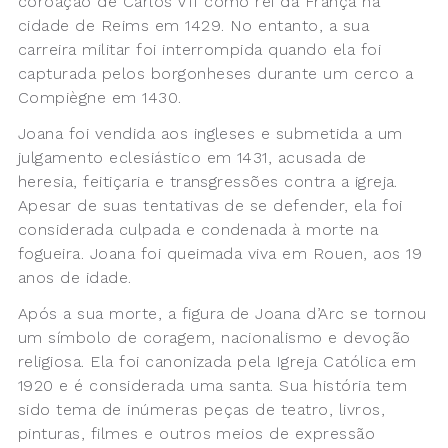
coroação de Carlos VII como rei da França na
cidade de Reims em 1429. No entanto, a sua
carreira militar foi interrompida quando ela foi
capturada pelos borgonheses durante um cerco a
Compiègne em 1430.
Joana foi vendida aos ingleses e submetida a um
julgamento eclesiástico em 1431, acusada de
heresia, feitiçaria e transgressões contra a igreja.
Apesar de suas tentativas de se defender, ela foi
considerada culpada e condenada à morte na
fogueira. Joana foi queimada viva em Rouen, aos 19
anos de idade.
Após a sua morte, a figura de Joana d’Arc se tornou
um símbolo de coragem, nacionalismo e devoção
religiosa. Ela foi canonizada pela Igreja Católica em
1920 e é considerada uma santa. Sua história tem
sido tema de inúmeras peças de teatro, livros,
pinturas, filmes e outros meios de expressão