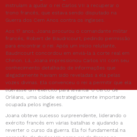
instruíam a ajudar o rei Carlos VII a recuperar o
trono francês, que estava sendo disputado na
Guerra dos Cem Anos contra os ingleses.
Aos 17 anos, Joana procurou o comandante militar
francês, Robert de Baudricourt, pedindo permissão
para encontrar o rei. Após um início relutante,
Baudricourt concordou em enviá-la à corte real em
Chinon. Lá, Joana impressionou Carlos VII com seu
conhecimento detalhado de informações que
alegadamente haviam sido reveladas a ela pelas
vozes divinas. Ela convenceu o rei a permitir que ela
liderasse um exército para levantar o cerco de
Orléans, uma cidade estrategicamente importante
ocupada pelos ingleses.
Joana obteve sucesso surpreendente, liderando o
exército francês em várias batalhas e ajudando a
reverter o curso da guerra. Ela foi fundamental na