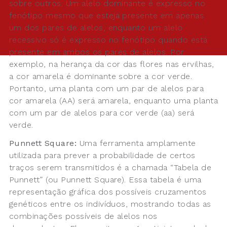
sobre outros. Um alelo dominante é expresso no
fenótipo mesmo que esteja presente em apenas
um dos pares de alelos, enquanto um alelo
recessivo só é expresso no fenótipo quando está
presente em ambos os pares de alelos. Por
exemplo, na herança da cor das flores nas ervilhas,
a cor amarela é dominante sobre a cor verde.
Portanto, uma planta com um par de alelos para
cor amarela (AA) será amarela, enquanto uma planta
com um par de alelos para cor verde (aa) será
verde.
Punnett Square:
Uma ferramenta amplamente
utilizada para prever a probabilidade de certos
traços serem transmitidos é a chamada “Tabela de
Punnett” (ou Punnett Square). Essa tabela é uma
representação gráfica dos possíveis cruzamentos
genéticos entre os indivíduos, mostrando todas as
combinações possíveis de alelos nos