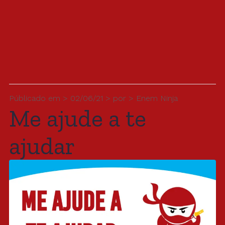
Públicado em > 02/06/21 > por > Enem Ninja
Me ajude a te
ajudar