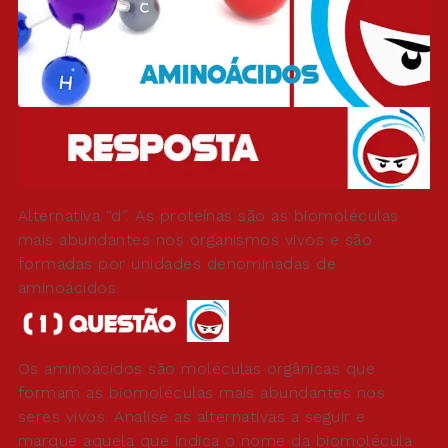
Alternativa “d”. As proteínas são as biomoléculas
mais abundantes nos organismos vivos e são
formadas por unidades denominadas de
aminoácidos.
Os aminoácidos são moléculas orgânicas que
formam as biomoléculas mais abundantes nos
seres vivos. Analise as alternativas a seguir e
marque aquela que indica o nome da biomolécula