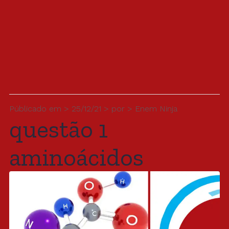
Públicado em > 25/12/21 > por > Enem Ninja
questão 1
aminoácidos