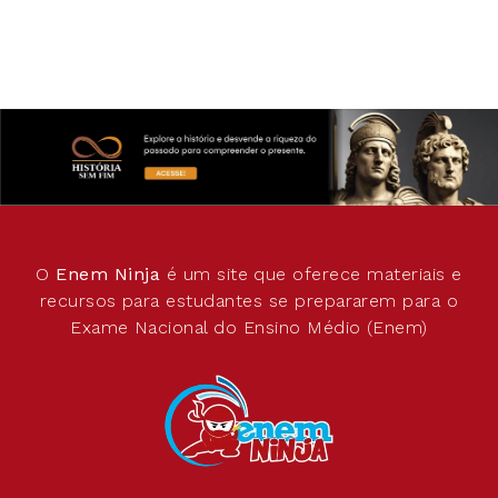
O
Enem Ninja
é um site que oferece materiais e
recursos para estudantes se prepararem para o
Exame Nacional do Ensino Médio (Enem)