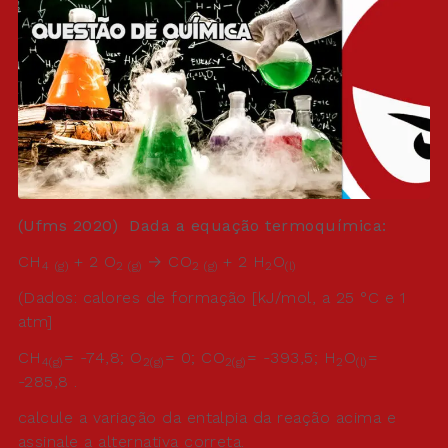
(Ufms 2020) Dada a equação termoquímica:
CH
+ 2 O
→ CO
+ 2 H
O
4
(g)
2 (g)
2 (g)
2
(l)
(Dados: calores de formação [kJ/mol, a 25 °C e 1
atm]
CH
= -74,8; O
= 0; CO
= -393,5; H
O
=
4(g)
2(g)
2(g)
2
(l)
-285,8 .
calcule a variação da entalpia da reação acima e
assinale a alternativa correta.