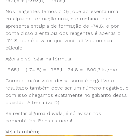
-571,6 + (-393,5) = -965,1
Nos reagentes temos o O
, que apresenta uma
2
entalpia de formação nula, e o metano, que
apresenta entalpia de formação de -74,8, e por
conta disso a entalpia dos reagentes é apenas o
-74.8, que é o valor que você utilizou no seu
cálculo
Agora é só jogar na fórmula.
-965,1 – (-74,8) = -965,1 + 74,8 = -890,3 kJ/mol
Como o maior valor dessa soma é negativo o
resultado também deve ser um número negativo, e
com isso chegamos exatamente no gabarito dessa
questão. Alternativa D).
Se restar alguma dúvida, é só avisar nos
comentários. Bons estudos!
Veja também;