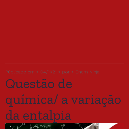
Públicado em > 04/11/21 > por > Enem Ninja
Questão de
química/ a variação
da entalpia