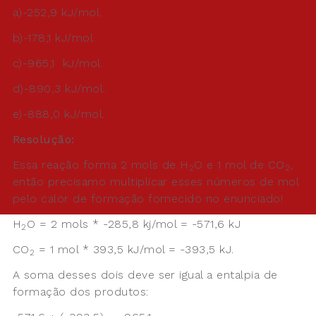
a)-252,9 kJ/mol.
b)-178,1 kJ/mol.
c)-965,1 kJ/mol.
d)-890,3 kJ/mol.
e)-888,0 kJ/mol.
Resolução:
Essa reação forma 2 mols de H
O e 1 mol de CO
,
2
2
então precisamo multiplicar esses números de mol
pelo calor de formação fornecido no enunciado!
H
O = 2 mols * -285,8 kj/mol = -571,6 kJ
2
CO
= 1 mol * 393,5 kJ/mol = -393,5 kJ.
2
A soma desses dois deve ser igual a entalpia de
formação dos produtos: