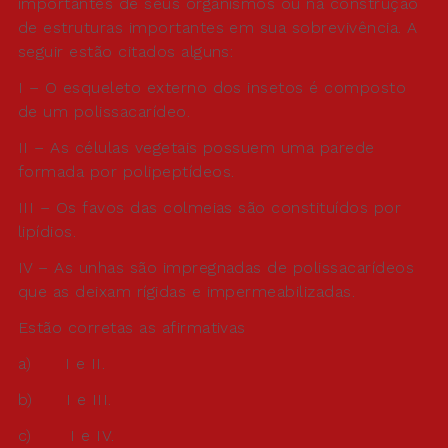
importantes de seus organismos ou na construção
de estruturas importantes em sua sobrevivência. A
seguir estão citados alguns:
I – O esqueleto externo dos insetos é composto
de um polissacarídeo.
II – As células vegetais possuem uma parede
formada por polipeptídeos.
III – Os favos das colmeias são constituídos por
lipídios.
IV – As unhas são impregnadas de polissacarídeos
que as deixam rígidas e impermeabilizadas.
Estão corretas as afirmativas
a) I e II.
b) I e III.
c) I e IV.