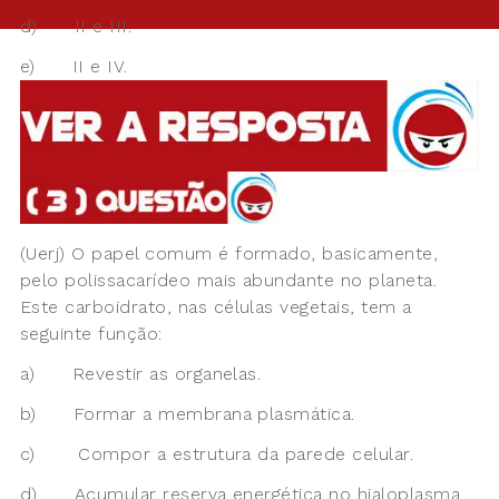
d) II e III.
e) II e IV.
(Uerj) O papel comum é formado, basicamente,
pelo polissacarídeo mais abundante no planeta.
Este carboidrato, nas células vegetais, tem a
seguinte função:
a) Revestir as organelas.
b) Formar a membrana plasmática.
c) Compor a estrutura da parede celular.
d) Acumular reserva energética no hialoplasma.