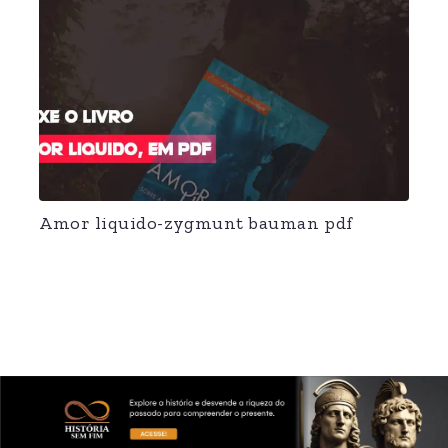
Amor liquido-zygmunt bauman pdf