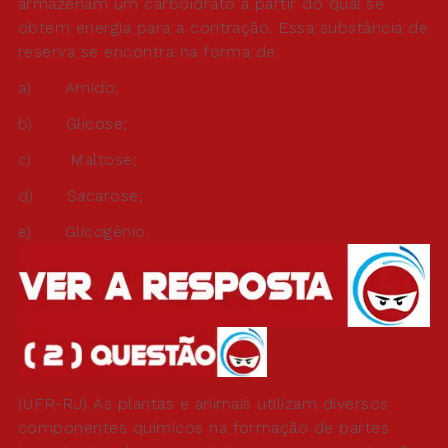
armazenam um carboidrato a partir do qual se
obtém energia para a contração. Essa substância de
reserva se encontra na forma de:
a) Amido;
b) Glicose;
c) Maltose;
d) Sacarose;
e) Glicogênio.
(UFR-RJ) As plantas e animais utilizam diversos
componentes químicos na formação de partes