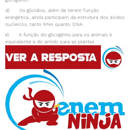
d) Os glicídios, além de terem função
energética, ainda participam da estrutura dos ácidos
nucleicos, tanto RNA quanto DNA.
e) A função do glicogênio para os animais é
equivalente à do amido para as plantas.