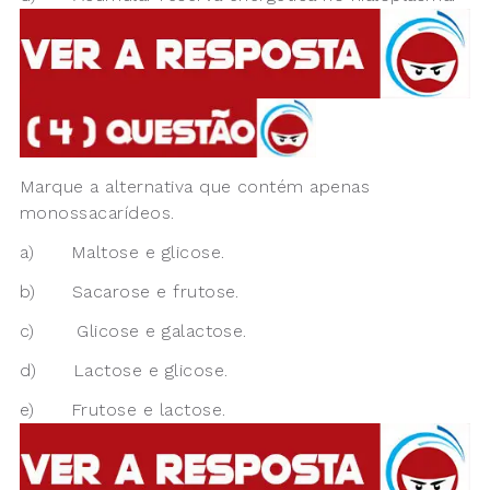
Marque a alternativa que contém apenas
monossacarídeos.
a) Maltose e glicose.
b) Sacarose e frutose.
c) Glicose e galactose.
d) Lactose e glicose.
e) Frutose e lactose.