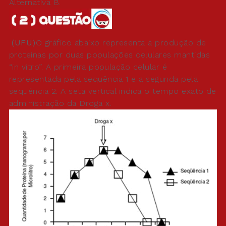
Alternativa B.
(UFU)
O gráfico abaixo representa a produção de
proteínas por duas populações celulares mantidas
“in vitro”. A primeira população celular é
representada pela sequência 1 e a segunda pela
sequência 2. A seta vertical indica o tempo exato de
administração da Droga x.