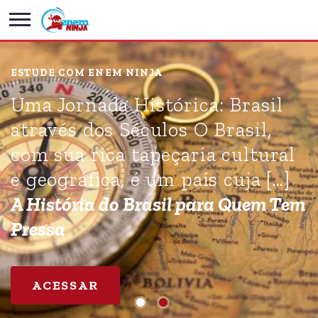
ESTUDE COM ENEM NINJA
Uma Jornada Histórica: Brasil
através dos Séculos O Brasil,
com sua rica tapeçaria cultural
e geográfica, é um país cuja […]
A História do Brasil para Quem Tem
Pressa
ACESSAR