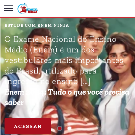
ESTUDE COM ENEM NINJA
O Exame Nacional do Ensino
Médio (Enem) é um dos
vestibulares mais importantes
do Brasil, utilizado para
ingresso no ensino […]
Enem 2024: Tudo o que você precisa
saber
ACESSAR