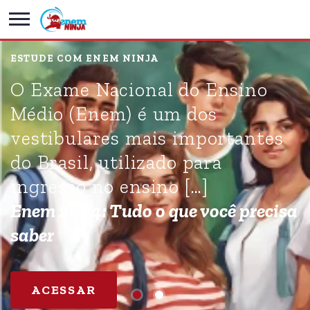
ESTUDE COM ENEM NINJA
O Exame Nacional do Ensino
Médio (Enem) é um dos
vestibulares mais importantes
do Brasil, utilizado para
ingresso no ensino […]
Enem 2024: Tudo o que você precisa
saber
ACESSAR