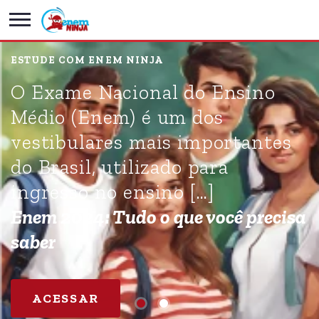
ESTUDE COM ENEM NINJA
O Exame Nacional do Ensino
Médio (Enem) é um dos
vestibulares mais importantes
do Brasil, utilizado para
ingresso no ensino […]
Enem 2024: Tudo o que você precisa
saber
ACESSAR