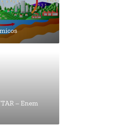
ímicos
TAR – Enem