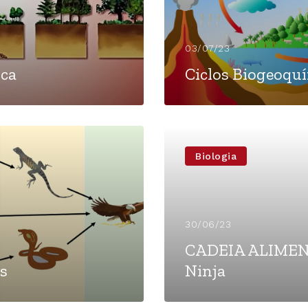
03/07/23
ica
Ciclos Biogeoqu
Biologia
30/06/23
CADEIA ALIMEN
s
Ninja