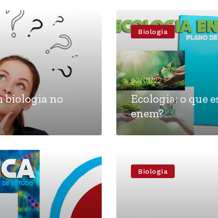
Biologia
03/01/22
m biologia no
Ecologia; o que 
enem?
Biologia