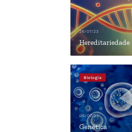
26/07/23
Hereditariedade
Biologia
06/07/23
Genética