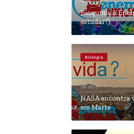
14/12/21
Bioquímica Enem
estudar?)
Biologia
28/05/21
NASA encontra v
em Marte