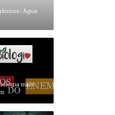
ânicos ; Agua
iologia mais
em