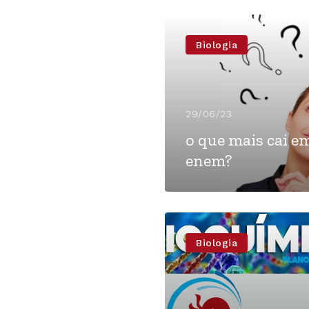
Biologia
29/06/23
o que mais cai e
enem?
Biologia