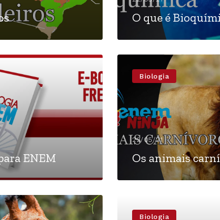
os
O que é Bioquím
Biologia
22/05/21
 para ENEM
Os animais carn
Biologia