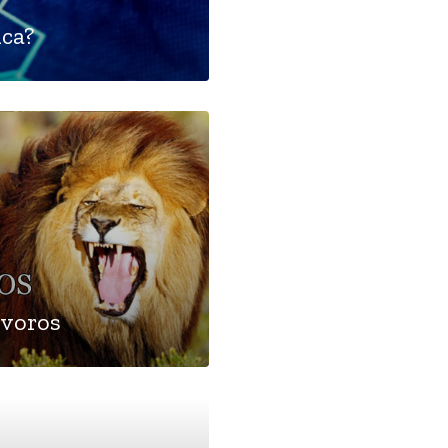
ica?
ívoros