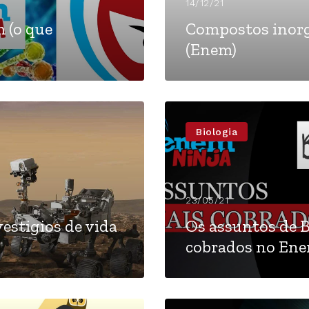
14/12/21
 (o que
Compostos inorg
(Enem)
Biologia
23/05/21
estigios de vida
Os assuntos de B
cobrados no En