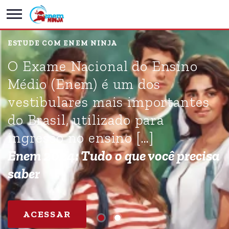
ESTUDE COM ENEM NINJA
O Exame Nacional do Ensino
Médio (Enem) é um dos
vestibulares mais importantes
do Brasil, utilizado para
ingresso no ensino […]
Enem 2024: Tudo o que você precisa
saber
ACESSAR